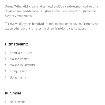
Simge Mühendislik, demir dışı metal endüstri­sinde uzman kadrosu ile
dökümhane, haddeha­ne, ısıl işlem fırınları konusunda müşterilerine
hizmet vermektedir.
Türkiye ve dünyanın birçok ülkesinde faaliyetlerine devam firmamız her
geçen gün referanslar listesine bir yenisini daha katmaktadır.
Hizmetlerimiz
Fabrika Kurulumu
Makina İmalatı
Makina Revizyonları
Enerji Tasarrufu
Danışmanlık
Kurumsal
Hakkımızda