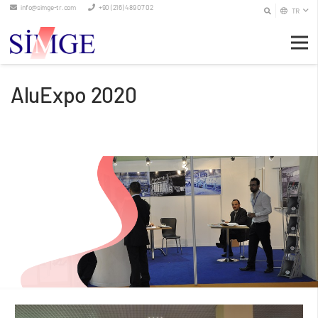
info@simge-tr.com
+90 (216) 489 07 02
TR
AluExpo 2020