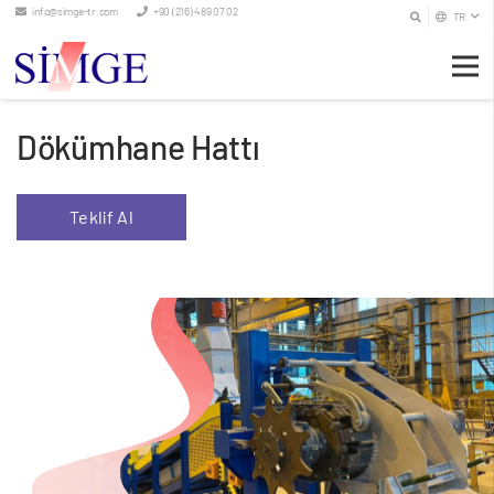
info@simge-tr.com
+90 (216) 489 07 02
TR
Dökümhane Hattı
Teklif Al