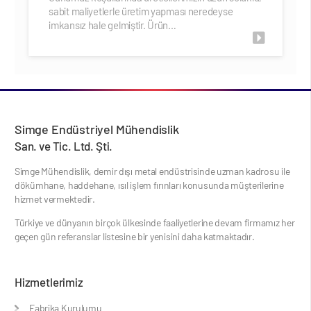
sabit maliyetlerle üretim yapması neredeyse
imkansız hale gelmiştir. Ürün…
Simge Endüstriyel Mühendislik
San. ve Tic. Ltd. Şti.
Simge Mühendislik, demir dışı metal endüstri­sinde uzman kadrosu ile
dökümhane, haddeha­ne, ısıl işlem fırınları konusunda müşterilerine
hizmet vermektedir.
Türkiye ve dünyanın birçok ülkesinde faaliyetlerine devam firmamız her
geçen gün referanslar listesine bir yenisini daha katmaktadır.
Hizmetlerimiz
Fabrika Kurulumu