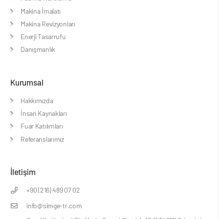
Makina İmalatı
Makina Revizyonları
Enerji Tasarrufu
Danışmanlık
Kurumsal
Hakkımızda
İnsan Kaynakları
Fuar Katılımları
Referanslarımız
İletişim
+90 (216) 489 07 02
info@simge-tr.com